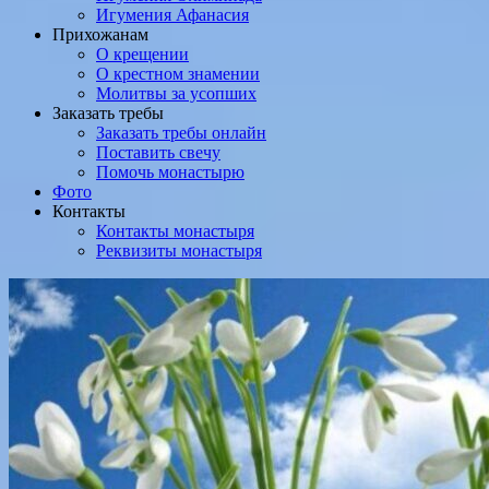
Игумения Афанасия
Прихожанам
О крещении
О крестном знамении
Молитвы за усопших
Заказать требы
Заказать требы онлайн
Поставить свечу
Помочь монастырю
Фото
Контакты
Контакты монастыря
Реквизиты монастыря