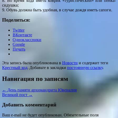
8. Во время хода иметь коврик «туристический» или пенка-
сидушка;
9. Обувь должна быть удобная, в случае дождя иметь сапоги.
Поделиться:
Twitter
ВКонтакте
Одноклассники
Google
Печать
Эта запись была опубликована в
Новости
и содержит теги
Крестный ход
. Добавьте в закладки
постоянную ссылку
.
Навигация по записям
←
День памяти архимандрита Ювеналия
Великий пост
→
Добавить комментарий
Ваш e-mail не будет опубликован.
Обязательные поля