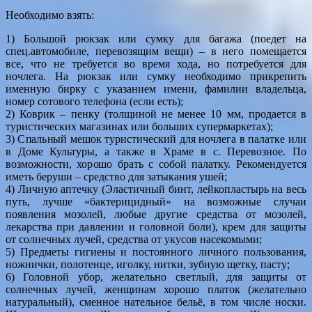
Необходимо взять:
1) Большой рюкзак или сумку для багажа (поедет на
спец.автомобиле, перевозящим вещи) – в него помещается
все, что не требуется во время хода, но потребуется для
ночлега. На рюкзак или сумку необходимо прикрепить
именную бирку с указанием имени, фамилии владельца,
номер сотового телефона (если есть);
2) Коврик – пенку (толщиной не менее 10 мм, продается в
туристических магазинах или больших супермаркетах);
3) Спальный мешок туристический для ночлега в палатке или
в Доме Культуры, а также в Храме в с. Перевозное. По
возможности, хорошо брать с собой палатку. Рекомендуется
иметь беруши – средство для затыкания ушей;
4) Личную аптечку (Эластичный бинт, лейкопластырь на весь
путь, лучше «бактерицидный» на возможные случаи
появления мозолей, любые другие средства от мозолей,
лекарства при давлении и головной боли), крем для защиты
от солнечных лучей, средства от укусов насекомыми;
5) Предметы гигиены и постоянного личного пользования,
ножнички, полотенце, иголку, нитки, зубную щетку, пасту;
6) Головной убор, желательно светлый, для защиты от
солнечных лучей, женщинам хорошо платок (желательно
натуральный), сменное нательное бельё, в том числе носки.