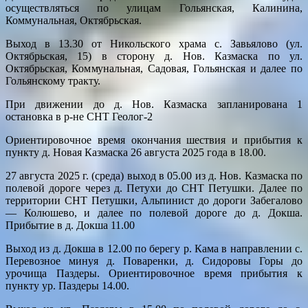
осуществляться по улицам Гольянская, Калинина,
Коммунальная, Октябрьская.
Выход в 13.30 от Никольского храма с. Завьялово (ул.
Октябрьская, 15) в сторону д. Нов. Казмаска по ул.
Октябрьская, Коммунальная, Садовая, Гольянская и далее по
Гольянскому тракту.
При движении до д. Нов. Казмаска запланирована 1
остановка в р-не СНТ Геолог-2
Ориентировочное время окончания шествия и прибытия к
пункту д. Новая Казмаска 26 августа 2025 года в 18.00.
27 августа 2025 г. (среда) выход в 05.00 из д. Нов. Казмаска по
полевой дороге через д. Петухи до СНТ Петушки. Далее по
территории СНТ Петушки, Альпинист до дороги Забегалово
— Колюшево, и далее по полевой дороге до д. Докша.
Прибытие в д. Докша 11.00
Выход из д. Докша в 12.00 по берегу р. Кама в направлении с.
Перевозное минуя д. Поваренки, д. Сидоровы Горы до
урочища Паздеры. Ориентировочное время прибытия к
пункту ур. Паздеры 14.00.