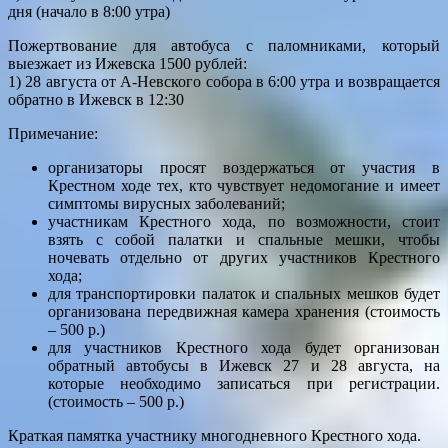
дня (начало в 8:00 утра)
Пожертвование для автобуса с паломниками, который
выезжает из Ижевска 1500 рублей:
1) 28 августа от А-Невского собора в 6:00 утра и возвращается
обратно в Ижевск в 12:30
Примечание:
организаторы просят воздержаться от участия в
Крестном ходе тех, кто чувствует недомогание и имеет
симптомы вирусных заболеваний;
участникам Крестного хода, по возможности, стоит
взять с собой палатки и спальные мешки, чтобы
ночевать отдельно от других участников Крестного
хода;
для транспортировки палаток и спальных мешков будет
организована передвижная камера хранения (стоимость
– 500 р.)
для участников Крестного хода будет организован
обратный автобусы в Ижевск 27 и 28 августа, на
которые необходимо записаться при регистрации.
(стоимость – 500 р.)
Краткая памятка участнику многодневного Крестного хода.