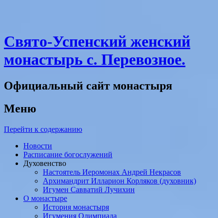
Свято-Успенский женский
монастырь с. Перевозное.
Официальный сайт монастыря
Меню
Перейти к содержанию
Новости
Расписание богослужений
Духовенство
Настоятель Иеромонах Андрей Некрасов
Архимандрит Илларион Корляков (духовник)
Игумен Савватий Лучихин
О монастыре
История монастыря
Игумения Олимпиада