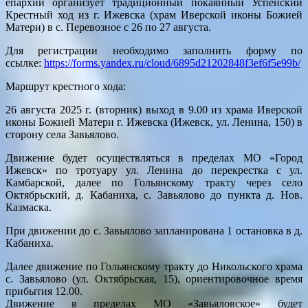
епархии организует традиционный покаянный Успенский
Крестный ход из г. Ижевска (храм Иверской иконы Божией
Матери) в с. Перевозное с 26 по 27 августа.
Для регистрации необходимо заполнить форму по
ссылке:
https://forms.yandex.ru/cloud/6895d21202848f3ef6f5e99b/
Маршрут крестного хода:
26 августа 2025 г. (вторник) выход в 9.00 из храма Иверской
иконы Божией Матери г. Ижевска (Ижевск, ул. Ленина, 150) в
сторону села Завьялово.
Движение будет осуществляться в пределах МО «Город
Ижевск» по тротуару ул. Ленина до перекрестка с ул.
Камбарской, далее по Гольянскому тракту через село
Октябрьский, д. Кабаниха, с. Завьялово до пункта д. Нов.
Казмаска.
При движении до с. Завьялово запланирована 1 остановка в д.
Кабаниха.
Далее движение по Гольянскому тракту до Никольского храма
с. Завьялово (ул. Октябрьская, 15), ориентировочное время
прибытия 12.00.
Движение в пределах МО «Завьяловское» будет