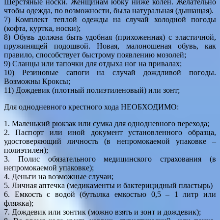
Шерстяные носки. Женщинам юбку ниже колен. Желательно
чтобы одежда, по возможности, была натуральная (дышащая).
7) Комплект теплой одежды на случай холодной погоды
(кофта, куртка, носки);
8) Обувь должна быть удобная (прихоженная) с эластичной,
пружинящей подошвой. Новая, малоношеная обувь, как
правило, способствует быстрому появлению мозолей;
9) Сланцы или тапочки для отдыха ног на привалах;
10) Резиновые сапоги на случай дождливой погоды.
Возможны Кроксы;
11) Дождевик (плотный полиэтиленовый) или зонт;
Для однодневного крестного хода НЕОБХОДИМО:
1. Маленький рюкзак или сумка для однодневного перехода;
2. Паспорт или иной документ установленного образца,
удостоверяющий личность (в непромокаемой упаковке –
полиэтилен);
3. Полис обязательного медицинского страхования (в
непромокаемой упаковке);
4. Деньги на возможные случаи;
5. Личная аптечка (медикаменты и бактерицидный пластырь)
6. Емкость с водой (бутылка емкостью 0,5 – 1 литр или
фляжка);
7. Дождевик или зонтик (можно взять и зонт и дождевик);