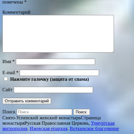
помечены
*
Комментарий
Имя
*
E-mail
*
Нажмите галочку (защита от спама)
Сайт
Поиск
Свято-Успенский женский монастырь
Страница
монастыря
Русская Православная Церковь,
Удмуртская
митрополия
,
Ижевская епархия
,
Воткинское благочиние