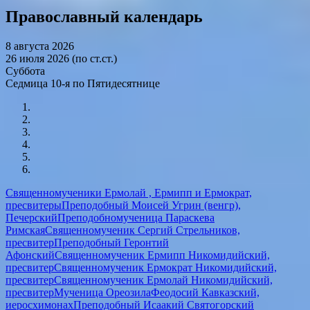
Православный календарь
8 августа 2026
26 июля 2026 (по ст.ст.)
Суббота
Седмица 10-я по Пятидесятнице
Священномученики Ермолай , Ермипп и Ермократ,
пресвитеры
Преподобный Моисей Угрин (венгр),
Печерский
Преподобномученица Параскева
Римская
Священномученик Сергий Стрельников,
пресвитер
Преподобный Геронтий
Афонский
Священномученик Ермипп Никомидийский,
пресвитер
Священномученик Ермократ Никомидийский,
пресвитер
Священномученик Ермолай Никомидийский,
пресвитер
Мученица Ореозила
Феодосий Кавказский,
иеросхимонах
Преподобный Исаакий Святогорский