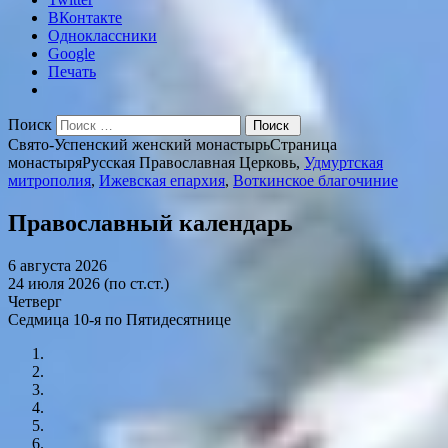
ВКонтакте
Одноклассники
Google
Печать
Поиск
Свято-Успенский женский монастырь
Страница
монастыря
Русская Православная Церковь,
Удмуртская
митрополия
,
Ижевская епархия
,
Воткинское благочиние
Православный календарь
6 августа 2026
24 июля 2026 (по ст.ст.)
Четверг
Седмица 10-я по Пятидесятнице