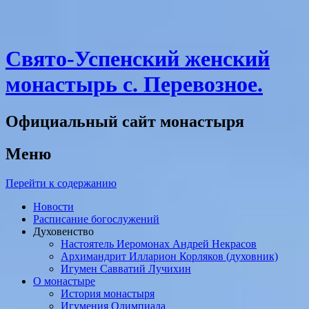
Свято-Успенский женский
монастырь с. Перевозное.
Официальный сайт монастыря
Меню
Перейти к содержанию
Новости
Расписание богослужений
Духовенство
Настоятель Иеромонах Андрей Некрасов
Архимандрит Илларион Корляков (духовник)
Игумен Савватий Лучихин
О монастыре
История монастыря
Игумения Олимпиада