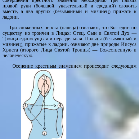
совершения крестного знамения необходимо три пальца
правой руки (большой, указательный и средний) сложить
вместе, а два других (безымянный и мизинец) прижать к
ладони.
Три сложенных перста (пальца) означают, что Бог един по
существу, но троичен в Лицах: Отец, Сын и Святой Дух —
Троица единосущная и нераздельная. Пальцы (безымянный и
мизинец), прижатые к ладони, означают две природы Иисуса
Христа (второго Лица Святой Троицы) — Божественную и
человеческую.
Осенение крестным знамением происходит следующим