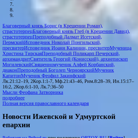
Благоверный князь Борис (в Крещении Роман),
страстотерпец
Благоверный князь Глеб (в Крещении Давид),
страстотерпец
Преподобный Далмат Исетский,
Пермский
Исповедник Николай Понгильский,
пресвитер
Исповедник Иоанн Калинин, пресвитер
Мученица
Христина Тирская
Преподобный Поликарп Печерский,
архимандрит
Святитель Георгий (Конисский), архиепископ
Могилевский
Священномученик Алфей Корбанский,
диакон
Преподобный Боголеп Черноярский
Мученик
Капитон
Мученик Феофил Закинфский
Лк.21:12–19, 2Кор.1:1-7, Мф.21:43–46, Рим.8:28–39, Ин.15:17–
16:2, 2Кор.6:1-10, Лк.7:36–50
Мысли Феофана Затворника
подробнее
Полная версия православного календаря
Новости Ижевской и Удмуртской
епархии
Работает на Prihod.ru
при поддержке
ORTOX.RU
[
Войти
]