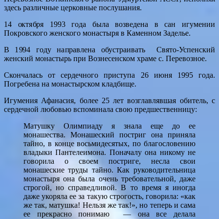
здесь различные церковные послушания.
14 октября 1993 года была возведена в сан игумении
Покровского женского монастыря в Каменном Заделье.
В 1994 году направлена обустраивать Свято-Успенский
женский монастырь при Вознесенском храме с. Перевозное.
Скончалась от сердечного приступа 26 июня 1995 года.
Погребена на монастырском кладбище.
Игумения Афанасия, более 25 лет возглавлявшая обитель, с
сердечной любовью вспоминала свою предшественницу:
Матушку Олимпиаду я знала еще до ее
монашества. Монашеский постриг она приняла
тайно, в конце восьмидесятых, по благословению
владыки Пантелеимона. Поначалу она никому не
говорила о своем постриге, несла свои
монашеские труды тайно. Как руководительница
монастыря она была очень требовательной, даже
строгой, но справедливой. В то время я иногда
даже укоряла ее за такую строгость, говорила: «как
же так, матушка! Нельзя же так!», но теперь и сама
ее прекрасно понимаю — она все делала