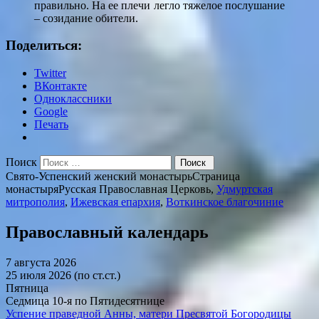
правильно. На ее плечи легло тяжелое послушание
– созидание обители.
Поделиться:
Twitter
ВКонтакте
Одноклассники
Google
Печать
Поиск
Свято-Успенский женский монастырь
Страница
монастыря
Русская Православная Церковь,
Удмуртская
митрополия
,
Ижевская епархия
,
Воткинское благочиние
Православный календарь
7 августа 2026
25 июля 2026 (по ст.ст.)
Пятница
Седмица 10-я по Пятидесятнице
Успение праведной Анны, матери Пресвятой Богородицы