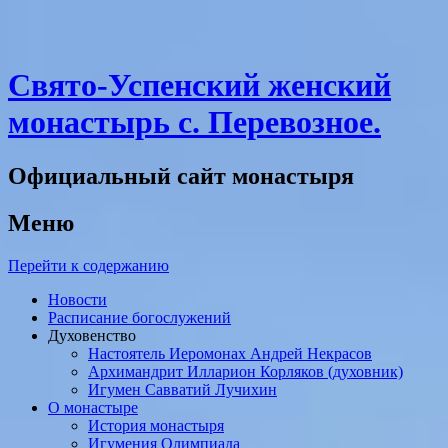
Свято-Успенский женский
монастырь с. Перевозное.
Официальный сайт монастыря
Меню
Перейти к содержанию
Новости
Расписание богослужений
Духовенство
Настоятель Иеромонах Андрей Некрасов
Архимандрит Илларион Корляков (духовник)
Игумен Савватий Лучихин
О монастыре
История монастыря
Игумения Олимпиада