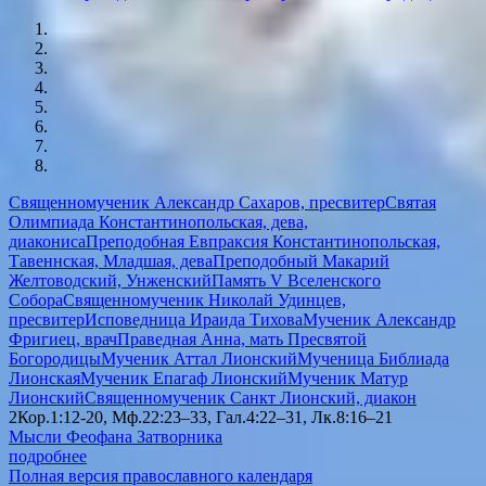
Священномученик Александр Сахаров, пресвитер
Святая
Олимпиада Константинопольская, дева,
диакониса
Преподобная Евпраксия Константинопольская,
Тавеннская, Младшая, дева
Преподобный Макарий
Желтоводский, Унженский
Память V Вселенского
Собора
Священномученик Николай Удинцев,
пресвитер
Исповедница Ираида Тихова
Мученик Александр
Фригиец, врач
Праведная Анна, мать Пресвятой
Богородицы
Мученик Аттал Лионский
Мученица Библиада
Лионская
Мученик Епагаф Лионский
Мученик Матур
Лионский
Священномученик Санкт Лионский, диакон
2Кор.1:12-20, Мф.22:23–33, Гал.4:22–31, Лк.8:16–21
Мысли Феофана Затворника
подробнее
Полная версия православного календаря