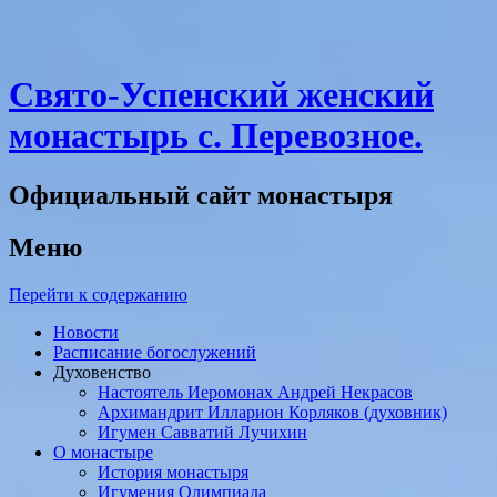
Свято-Успенский женский
монастырь с. Перевозное.
Официальный сайт монастыря
Меню
Перейти к содержанию
Новости
Расписание богослужений
Духовенство
Настоятель Иеромонах Андрей Некрасов
Архимандрит Илларион Корляков (духовник)
Игумен Савватий Лучихин
О монастыре
История монастыря
Игумения Олимпиада