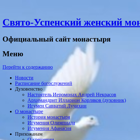
Свято-Успенский женский мон
Официальный сайт монастыря
Меню
Перейти к содержанию
Новости
Расписание богослужений
Духовенство
Настоятель Иеромонах Андрей Некрасов
Архимандрит Илларион Корляков (духовник)
Игумен Савватий Лучихин
О монастыре
История монастыря
Игумения Олимпиада
Игумения Афанасия
Прихожанам
О крещении