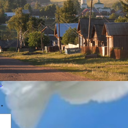
й
.
ы
*