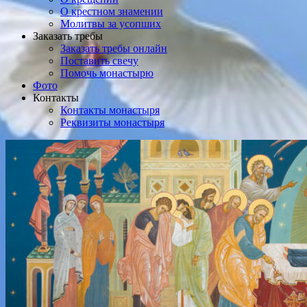
О крестном знамении
Молитвы за усопших
Заказать требы
Заказать требы онлайн
Поставить свечу
Помочь монастырю
Фото
Контакты
Контакты монастыря
Реквизиты монастыря